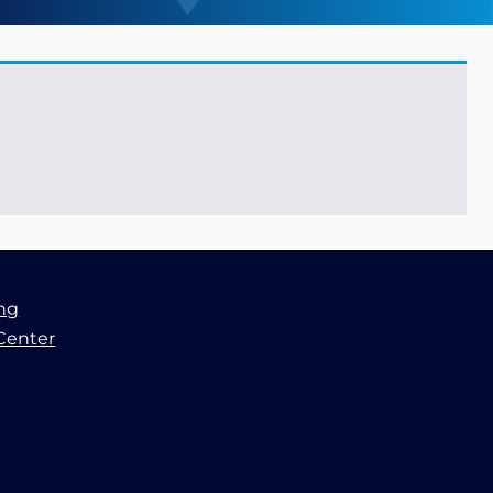
ung
Center