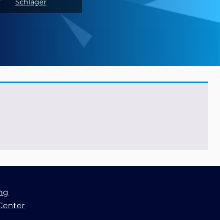
Schläger
ung
Center