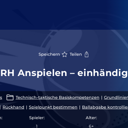
Speichern
Teilen
RH Anspielen – einhändig
s
Technisch-taktische Basiskompetenzen
|
Grundlinie
Rückhand
|
Spielpunkt bestimmen
|
Ballabgabe kontrolli
:
Spieler:
Alter:
1
6+