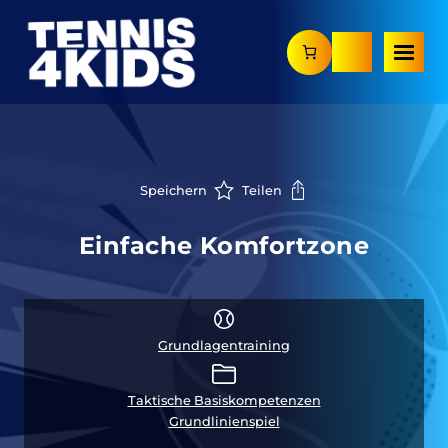
Zum
Inhalt
springen
Speichern
Teilen
Einfache Komfortzone
Grundlagentraining
Taktische Basiskompetenzen
Grundlinienspiel