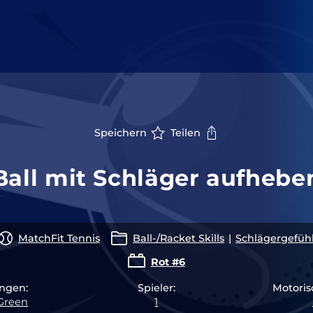
Speichern
Teilen
Ball mit Schläger aufhebe
MatchFit Tennis
Ball-/Racket Skills
|
Schlägergefüh
Rot #6
ngen:
Spieler:
Motoris
Green
1