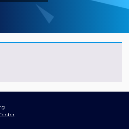
ung
Center