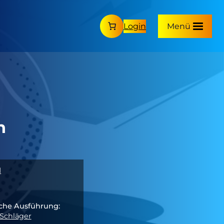
Login
Menü
n
l
che Ausführung:
Schläger