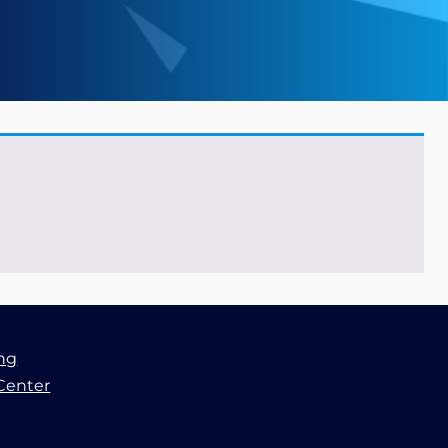
ung
Center