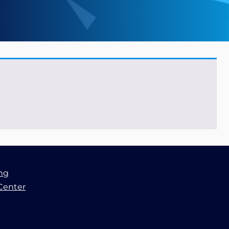
ung
Center