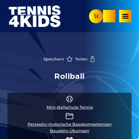
Zum
Inhalt
springen
Speichern
Teilen
Rollball
Mini-Ballschule Tennis
Perzeptiv-motorische Basiskompetenzen
Baustein-Übungen