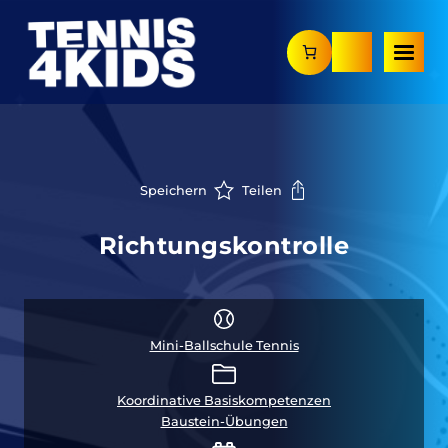
Zum
Inhalt
springen
Speichern
Teilen
Richtungskontrolle
Mini-Ballschule Tennis
Koordinative Basiskompetenzen
Baustein-Übungen