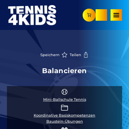
Zum
Inhalt
springen
Speichern
Teilen
Balancieren
Mini-Ballschule Tennis
Koordinative Basiskompetenzen
Baustein-Übungen