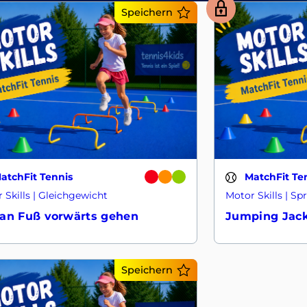
Speichern
atchFit Tennis
MatchFit Te
 Skills | Gleichgewicht
Motor Skills | S
an Fuß vorwärts gehen
Jumping Jac
Speichern