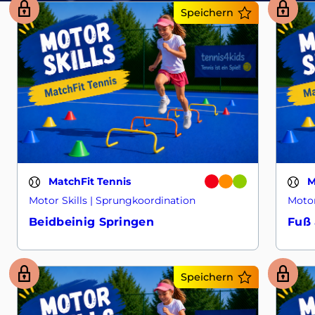
Speichern
MatchFit Tennis
M
Motor Skills | Sprungkoordination
Motor
Beidbeinig Springen
Fuß 
Speichern