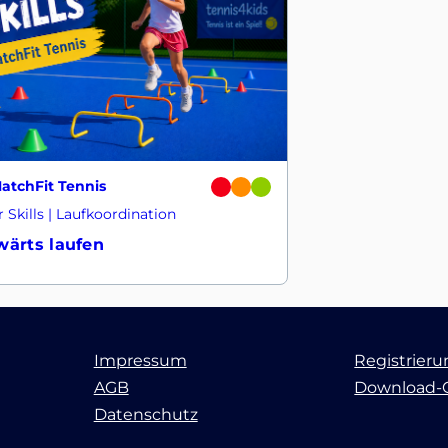
atchFit Tennis
 Skills | Laufkoordination
wärts laufen
Impressum
Registrier
AGB
Download-
Datenschutz