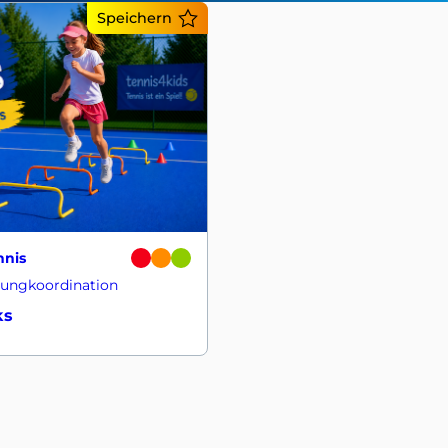
Speichern
nnis
prungkoordination
ks