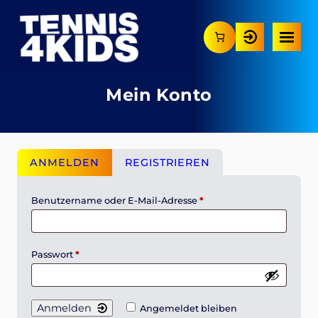
Zum
Inhalt
springen
Mein Konto
ANMELDEN
REGISTRIEREN
Benutzername oder E-Mail-Adresse
*
Passwort
*
Anmelden
Angemeldet bleiben